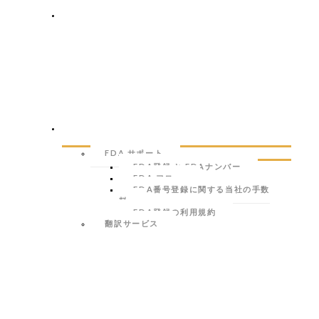
私たちのブランド
海外進出支援
FDA サポート
FDA登録 と FDAナンバー
FDA フロー
FDA番号登録に関する当社の手数
料
FDA登録の利用規約
翻訳サービス