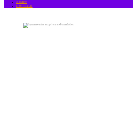
会社概要
お問い合わせ
MIRABLISS
CORPORATION
Mirablissは、日本人とネイティブ英語を話す
スタッフが在席する新しくてダイナミックな
会社です。
当社は日本をグローバルブランド、そして観
光地として促進するための、幅広いブランド
やサービスを提供する持株会社です。