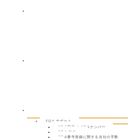
酒ショップ
私たちのブランド
海外進出支援
FDA サポート
FDA登録 と FDAナンバー
FDA フロー
FDA番号登録に関する当社の手数