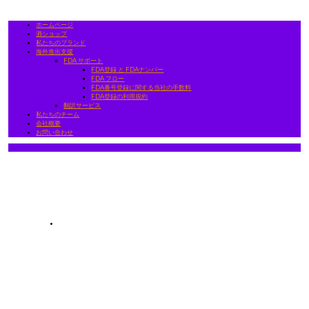
ホームページ
酒ショップ
私たちのブランド
海外進出支援
FDA サポート
FDA登録 と FDAナンバー
FDA フロー
FDA番号登録に関する当社の手数料
FDA登録の利用規約
翻訳サービス
私たちのチーム
会社概要
お問い合わせ
ホームページ