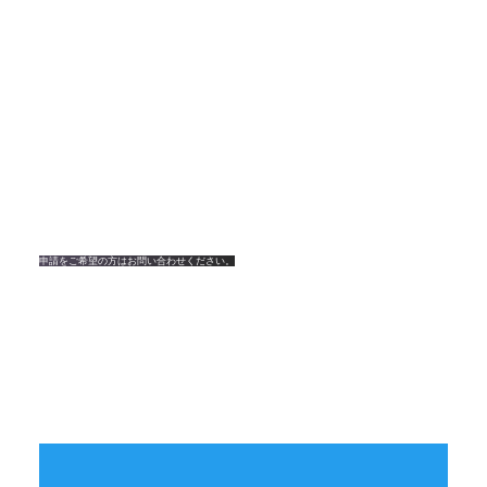
業界最安値のFDAナンバー登
録代行サービス
FDA登録とFDAナンバー取得・更新についてのサポートペ
ージへようこそ。弊社は、企業様のFDA登録、FDAナンバ
ー取得・更新などをサポート致します。
申請をご希望の方はお問い合わせください。
FDA登録・FDAナンバーはど
のような方に必要なのか