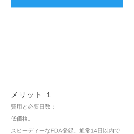
弊社は長年輸出を取り扱って
おり、
アメリカ合衆国やその他の国
の複雑なシステムに精通して
おります。
メリット １
費用と必要日数：
低価格。
スピーディーなFDA登録。通常14日以内で