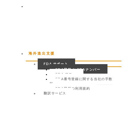
私たちのブランド
海外進出支援
FDA サポート
FDA登録 と FDAナンバー
FDA フロー
FDA番号登録に関する当社の手数
料
FDA登録の利用規約
翻訳サービス