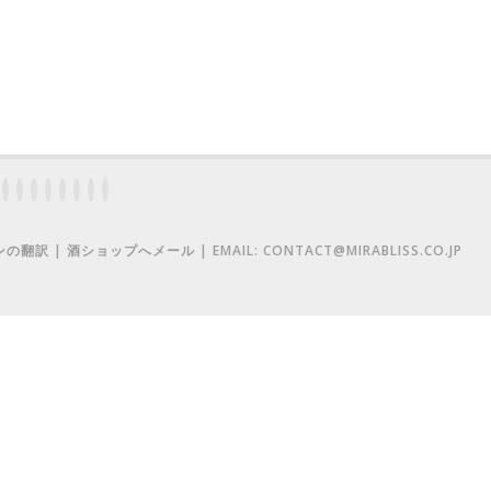
 | 酒ショップへメール | EMAIL: CONTACT@MIRABLISS.CO.JP