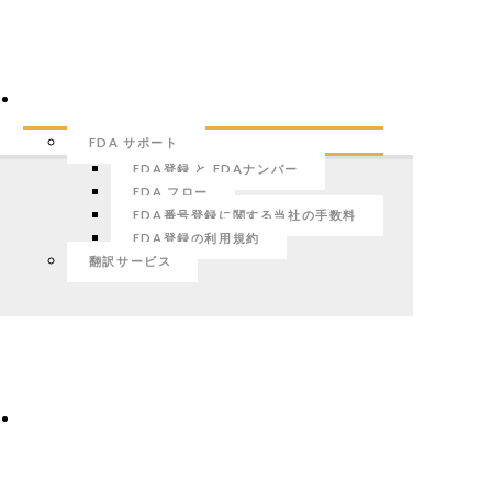
海外進出支援
FDA サポート
FDA登録 と FDAナンバー
FDA フロー
FDA番号登録に関する当社の手数料
FDA登録の利用規約
翻訳サービス
私たちのチーム